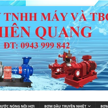
ƯỚC NÓNG NỒI HƠI
BƠM DẦU TRUYỀN NHIỆT
BƠM