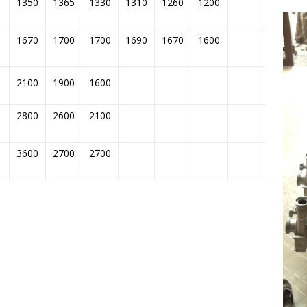
1350
1365
1330
1310
1260
1200
90
1670
1700
1700
1690
1670
1600
100
2100
1900
1600
150
2800
2600
2100
170
3600
2700
2700
210