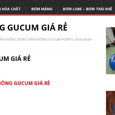
 HÓA CHẤT
BƠM MÀNG
BƠM LOBE – BƠM TRÁI KHẾ
 GUCUM GIÁ RẺ
ÂN KHÔNG
,
BƠM CHÂN KHÔNG GUCUM-POMPA
,
Chưa phân
M GIÁ RẺ
ÔNG GUCUM GIÁ RẺ