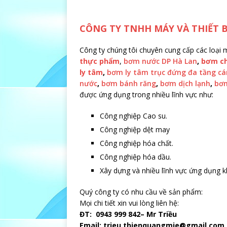
CÔNG TY TNHH MÁY VÀ THIẾT 
Công ty chúng tôi chuyên cung cấp các loại
thực phẩm
,
bơm nước DP Hà Lan
,
bơm c
ly tâm
,
bơm ly tâm trục đứng đa tầng c
nước
,
bơm bánh răng
,
bơm dịch lạnh
,
bơm
được ứng dụng trong nhiều lĩnh vực như:
Công nghiệp Cao su.
Công nghiệp dệt may
Công nghiệp hóa chất.
Công nghiệp hóa dầu.
Xây dựng và nhiều lĩnh vực ứng dụng 
Quý công ty có nhu cầu về sản phẩm:
Mọi chi tiết xin vui lòng liên hệ:
ĐT: 0943 999 842– Mr Triều
Email: trieu.thienquangmie@gmail.com.