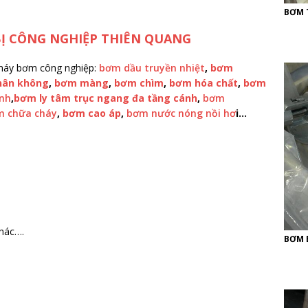
BƠM 
BỊ CÔNG NGHIỆP THIÊN QUANG
 máy bơm công nghiệp:
bơm dầu truyền nhiệt
,
bơm
hân không
,
bơm màng
,
bơm chìm
,
bơm hóa chất
,
bơm
ánh
,
bơm ly tâm trục ngang đa tầng cánh
,
bơm
 chữa cháy
,
bơm cao áp
,
bơm nước nóng nồi hơ
i
…
khác….
BƠM 