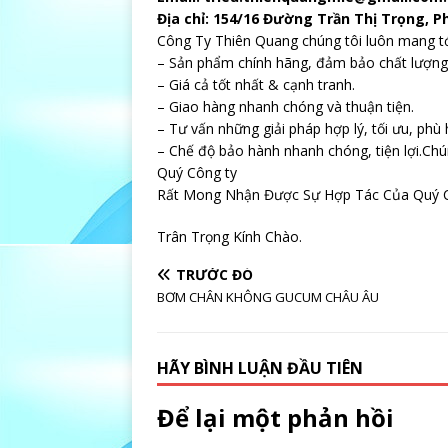
Địa chỉ:
154/16 Đường Trần Thị Trọng, P
Công Ty Thiên Quang chúng tôi luôn mang tớ
– Sản phẩm chính hãng, đảm bảo chất lượng
– Giá cả tốt nhất & cạnh tranh.
– Giao hàng nhanh chóng và thuận tiện.
– Tư vấn những giải pháp hợp lý, tối ưu, phù
– Chế độ bảo hành nhanh chóng, tiện lợi.Ch
Quý Công ty
Rất Mong Nhận Được Sự Hợp Tác Của Quý C
Trân Trọng Kính Chào.
TRƯỚC ĐÓ
BƠM CHÂN KHÔNG GUCUM CHÂU ÂU
HÃY BÌNH LUẬN ĐẦU TIÊN
Để lại một phản hồi