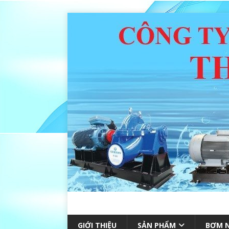
GIỚI THIỆU
SẢN PHẨM
BƠM N