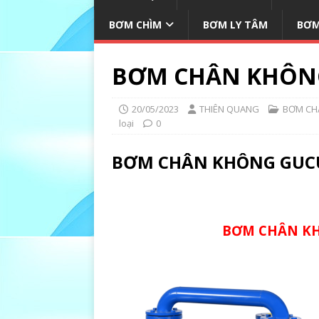
BƠM CHÌM
BƠM LY TÂM
BƠM
BƠM CHÂN KHÔNG
20/05/2023
THIÊN QUANG
BƠM CH
loại
0
BƠM CHÂN KHÔNG GUCU
BƠM CHÂN KH