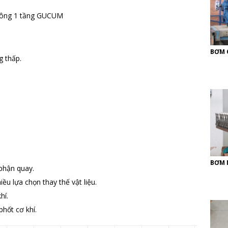
BƠM 
g thấp.
BƠM 
 phận quay.
ều lựa chọn thay thế vật liệu.
hí.
hốt cơ khí.