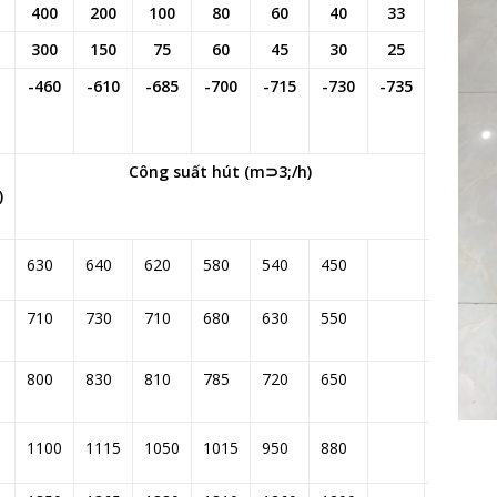
400
200
100
80
60
40
33
Dịch
vụ
300
150
75
60
45
30
25
Chất
-460
-610
-685
-700
-715
-730
-735
lỏng
(l/min)
Công suất hút (m⊃3;/h)
)
630
640
620
580
540
450
50
710
730
710
680
630
550
55
800
830
810
785
720
650
60
1100
1115
1050
1015
950
880
85