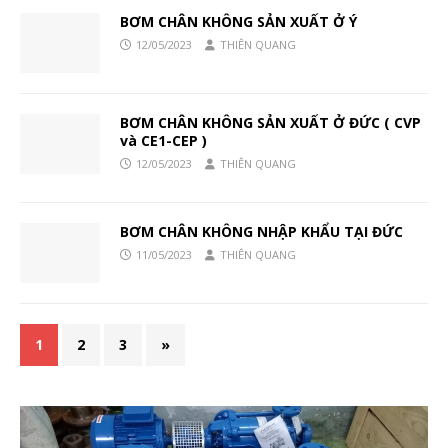
BƠM CHÂN KHÔNG SẢN XUẤT Ở Ý
12/05/2023
THIÊN QUANG
BƠM CHÂN KHÔNG SẢN XUẤT Ở ĐỨC ( CVP
và CE1-CEP )
12/05/2023
THIÊN QUANG
BƠM CHÂN KHÔNG NHẬP KHẨU TẠI ĐỨC
11/05/2023
THIÊN QUANG
1
2
3
»