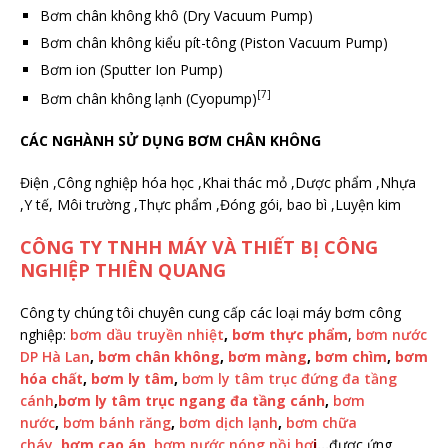
Bơm chân không khô (Dry Vacuum Pump)
Bơm chân không kiểu pít-tông (Piston Vacuum Pump)
Bơm ion (Sputter Ion Pump)
[7]
Bơm chân không lạnh (Cyopump)
CÁC NGHÀNH SỬ DỤNG BƠM CHÂN KHÔNG
Điện ,Công nghiệp hóa học ,Khai thác mỏ ,Dược phẩm ,Nhựa
,Y tế, Môi trường ,Thực phẩm ,Đóng gói, bao bì ,Luyện kim
CÔNG TY TNHH MÁY VÀ THIẾT BỊ CÔNG
NGHIỆP THIÊN QUANG
Công ty chúng tôi chuyên cung cấp các loại máy bơm công
nghiệp:
bơm dầu truyền nhiệt
,
bơm thực phẩm
,
bơm nước
DP Hà Lan
,
bơm chân không
,
bơm màng
,
bơm chìm
,
bơm
hóa chất
,
bơm ly tâm
,
bơm ly tâm trục đứng đa tầng
cánh
,
bơm ly tâm trục ngang đa tầng cánh
,
bơm
nước
,
bơm bánh răng
,
bơm dịch lạnh
,
bơm chữa
cháy
,
bơm cao áp
,
bơm nước nóng nồi hơ
i
…
được ứng