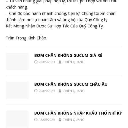
– Tư vấn những giải pháp hợp lý, tối ưu, phù hợp với nhu cầu
khách hàng.
– Chế độ bảo hành nhanh chóng, tiện lợi.Chúng tôi xin chân
thành cảm ơn sự quan tâm và ủng hộ của Quý Công ty
Rất Mong Nhận Được Sự Hợp Tác Của Quý Công Ty.
Trân Trọng Kính Chào.
BƠM CHÂN KHÔNG GUCUM GIÁ RẺ
20/05/2023
THIÊN QUANG
BƠM CHÂN KHÔNG GUCUM CHÂU ÂU
20/05/2023
THIÊN QUANG
BƠM CHÂN KHÔNG NHẬP KHẨU THỔ NHĨ KỲ
18/05/2023
THIÊN QUANG