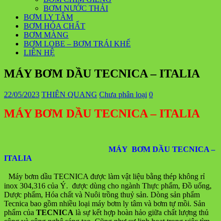
BƠM NƯỚC THẢI
BƠM LY TÂM
BƠM HÓA CHẤT
BƠM MÀNG
BƠM LOBE – BƠM TRÁI KHẾ
LIÊN HỆ
MÁY BƠM DẦU TECNICA – ITALIA
22/05/2023
THIÊN QUANG
Chưa phân loại
0
MÁY BƠM DẦU TECNICA – ITALIA
MÁY BƠM DẦU TECNICA –
ITALIA
Máy bơm dầu TECNICA được làm vật liệu bằng thép không rỉ
inox 304,316 của Ý. được dùng cho ngành Thực phẩm, Đồ uống,
Dược phẩm, Hóa chất và Nuôi trồng thuỷ sản. Dòng sản phẩm
Tecnica bao gồm nhiều loại máy bơm ly tâm và bơm tự mồi. Sản
phẩm của
TECNICA
là sự kết hợp hoàn hảo giữa chất lượng thủ