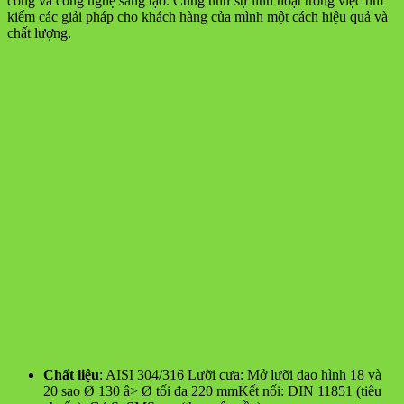
công và công nghệ sáng tạo. Cũng như sự linh hoạt trong việc tìm
kiếm các giải pháp cho khách hàng của mình một cách hiệu quả và
chất lượng.
Chất liệu
: AISI 304/316 Lưỡi cưa: Mở lưỡi dao hình 18 và
20 sao Ø 130 â> Ø tối đa 220 mmKết nối: DIN 11851 (tiêu