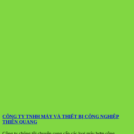
CÔNG TY TNHH MÁY VÀ THIẾT BỊ CÔNG NGHIỆP
THIÊN QUANG
Công ty chúng tôi chuyên cung cấp các loại máy bơm công