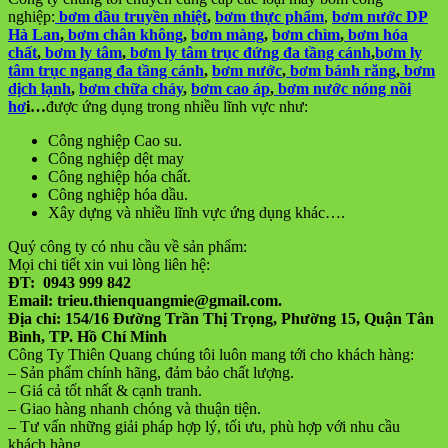
nghiệp:
bơm dầu truyền nhiệt
,
bơm thực phẩm
,
bơm nước DP
Hà Lan
,
bơm chân không
,
bơm màng
,
bơm chìm
,
bơm hóa
chất
,
bơm ly tâm
,
bơm ly tâm trục đứng đa tầng cánh
,
bơm ly
tâm trục ngang đa tầng cánh
,
bơm nước
,
bơm bánh răng
,
bơm
dịch lạnh
,
bơm chữa cháy
,
bơm cao áp
,
bơm nước nóng nồi
hơ
i
…
được ứng dụng trong nhiều lĩnh vực như:
Công nghiệp Cao su.
Công nghiệp dệt may
Công nghiệp hóa chất.
Công nghiệp hóa dầu.
Xây dựng và nhiều lĩnh vực ứng dụng khác….
Quý công ty có nhu cầu về sản phẩm:
Mọi chi tiết xin vui lòng liên hệ:
ĐT: 0943 999 842
Email: trieu.thienquangmie@gmail.com.
Địa chỉ:
154/16 Đường Trần Thị Trọng, Phường 15, Quận Tân
Bình, TP. Hồ Chí Minh
Công Ty Thiên Quang chúng tôi luôn mang tới cho khách hàng:
– Sản phẩm chính hãng, đảm bảo chất lượng.
– Giá cả tốt nhất & cạnh tranh.
– Giao hàng nhanh chóng và thuận tiện.
– Tư vấn những giải pháp hợp lý, tối ưu, phù hợp với nhu cầu
khách hàng.