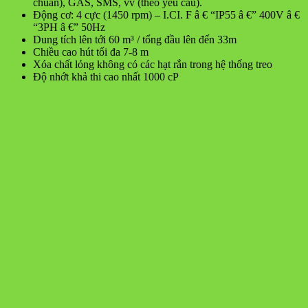
chuẩn), GAS, SMS, vv (theo yêu cầu).
Động cơ: 4 cực (1450 rpm) – I.CI. F â € “IP55 â €” 400V â €
“3PH â €” 50Hz
Dung tích lên tới 60 m³ / tổng đầu lên đến 33m
Chiều cao hút tối đa 7-8 m
Xóa chất lỏng không có các hạt rắn trong hệ thống treo
Độ nhớt khả thi cao nhất 1000 cP