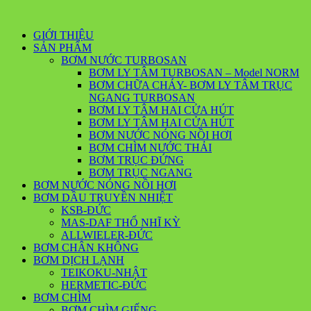
GIỚI THIỆU
SẢN PHẨM
BƠM NƯỚC TURBOSAN
BƠM LY TÂM TURBOSAN – Model NORM
BƠM CHỮA CHÁY- BƠM LY TÂM TRỤC
NGANG TURBOSAN
BƠM LY TÂM HAI CỬA HÚT
BƠM LY TÂM HAI CỬA HÚT
BƠM NƯỚC NÓNG NỒI HƠI
BƠM CHÌM NƯỚC THẢI
BƠM TRỤC ĐỨNG
BƠM TRỤC NGANG
BƠM NƯỚC NÓNG NỒI HƠI
BƠM DẦU TRUYỀN NHIỆT
KSB-ĐỨC
MAS-DAF THỔ NHĨ KỲ
ALLWIELER-ĐỨC
BƠM CHÂN KHÔNG
BƠM DỊCH LẠNH
TEIKOKU-NHẬT
HERMETIC-ĐỨC
BƠM CHÌM
BƠM CHÌM GIẾNG