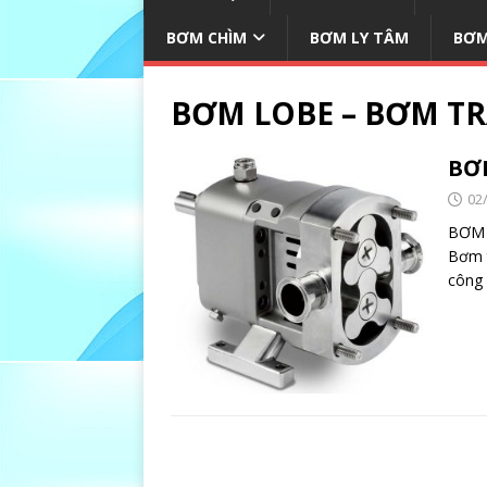
BƠM CHÌM
BƠM LY TÂM
BƠM
BƠM LOBE – BƠM TR
BƠM
02
BƠM 
Bơm 
công