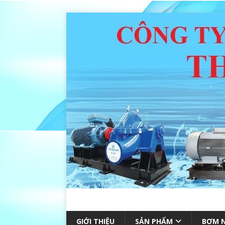
GIỚI THIỆU
SẢN PHẨM
BƠM N