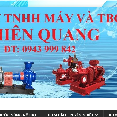
ƯỚC NÓNG NỒI HƠI
BƠM DẦU TRUYỀN NHIỆT
BƠM