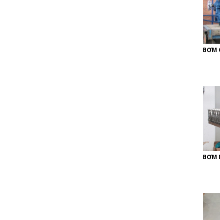
BƠM 
BƠM 