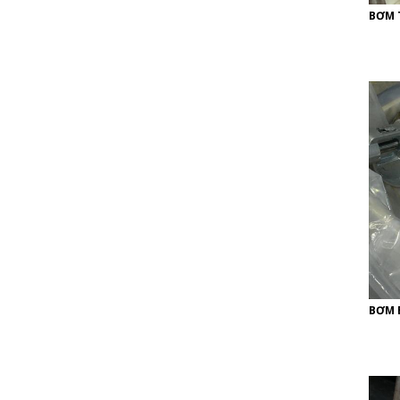
BƠM 
BƠM 