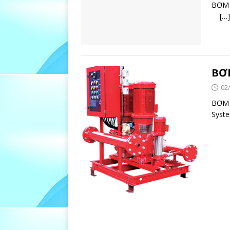
BƠ
[…]
BƠ
02
BƠM 
Syste