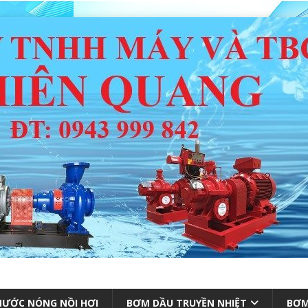
ƯỚC NÓNG NỒI HƠI
BƠM DẦU TRUYỀN NHIỆT
BƠM