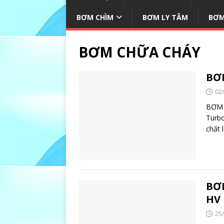
BƠM CHÌM
BƠM LY TÂM
BƠM
BƠM CHỮA CHÁY
BƠ
02
BƠM 
Turb
chất 
BƠ
HV
25