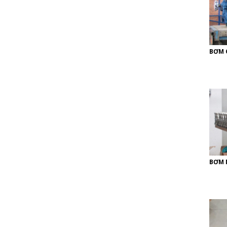
BƠM 
BƠM 