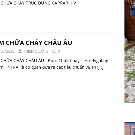
M CHỮA CHÁY TRỤC ĐỨNG CAPRARI HV
M CHỮA CHÁY CHÂU ÂU
/02/2023
THIÊN QUANG
0
CHỮA CHÁY CHÂU ÂU Bơm Chữa Cháy – Fire Fighting
m NFPA là cơ quan đưa ra các tiêu chuẩn về an
[…]