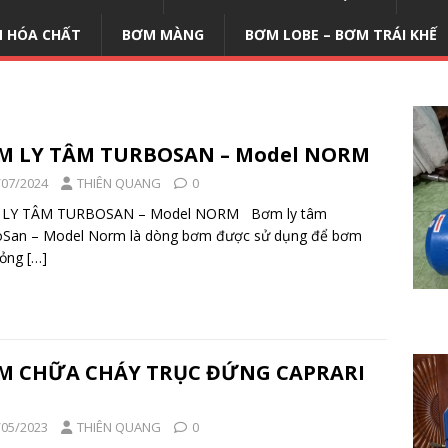
 HÓA CHẤT
BƠM MÀNG
BƠM LOBE – BƠM TRÁI KHẾ
M LY TÂM TURBOSAN – Model NORM
/07/2024
THIÊN QUANG
0
LY TÂM TURBOSAN – Model NORM Bơm ly tâm
oSan – Model Norm là dòng bơm được sử dụng để bơm
lỏng
[…]
M CHỮA CHÁY TRỤC ĐỨNG CAPRARI
/05/2023
THIÊN QUANG
0