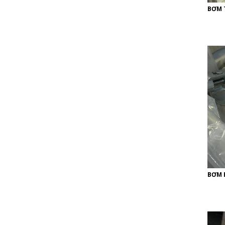
BƠM 
BƠM 