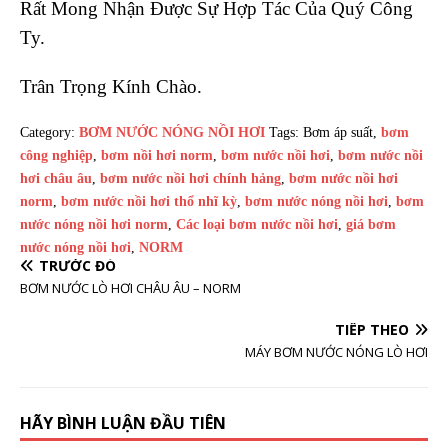
Rất Mong Nhận Được Sự Hợp Tác Của Quý Công
Ty.
Trân Trọng Kính Chào.
Category:
BƠM NƯỚC NÓNG NỒI HƠI
Tags: Bơm áp suất,
bơm
công nghiệp
,
bơm nồi hơi norm
,
bơm nước nồi hơi
,
bơm nước nồi
hơi châu âu
,
bơm nước nồi hơi chính hảng
,
bơm nước nồi hơi
norm
,
bơm nước nồi hơi thổ nhĩ kỳ
,
bơm nước nóng nồi hơi
,
bơm
nước nóng nồi hơi norm
,
Các loại bơm nước nồi hơi
,
giá bơm
nước nóng nồi hơi
,
NORM
TRƯỚC ĐÓ
BƠM NƯỚC LÒ HƠI CHÂU ÂU – NORM
TIẾP THEO
MÁY BƠM NƯỚC NÓNG LÒ HƠI
HÃY BÌNH LUẬN ĐẦU TIÊN