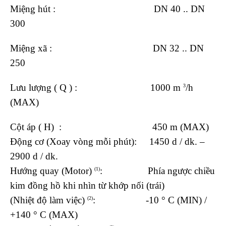
Miệng hút : DN 40 .. DN
300
Miệng xã : DN 32 .. DN
250
Lưu lượng ( Q ) : 1000 m
/h
3
(MAX)
Cột áp ( H) : 450 m (MAX)
Động cơ (Xoay vòng mỗi phút):
1450 d / dk.
–
2900 d / dk.
Hướng quay (Motor)
: Phía ngược chiều
(1)
kim đồng hồ khi nhìn từ khớp nối (trái)
(Nhiệt độ làm việc)
: -10 ° C (MIN) /
(2)
+140 ° C (MAX)