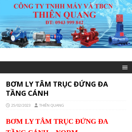
BƠM LY TÂM TRỤC ĐỨNG ĐA
TẦNG CÁNH
25/02/2023
THIÊN QUANG
BƠM LY TÂM TRỤC ĐỨNG ĐA