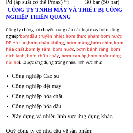
Pd (áp suất cơ thể Pmax)
: 30 bar (50 bar)
(3)
CÔNG TY TNHH MÁY VÀ THIẾT BỊ CÔNG
NGHIỆP THIÊN QUANG
Công ty chúng tôi chuyên cung cấp các loại máy bơm công
nghiệp
:
bơm
dầu
truyền nhiệt
,
bơm
t
hực phẩm
,
bơm nước
DP Hà Lan
,
bơm chân không
,
bơm màng
,
bơm chìm
,
bơm
hóa chất
,
bơm ly tâm
,
bơm nước
,
bơm bánh răng
,
bơm
dịch lạnh
,
bơm chữa cháy
,
bơm cao áp
,
bơm nước nóng
nồi hơ
i
…
được ứng dụng trong nhiều lĩnh vực như:
Công nghiệp Cao su
Công nghiệp dệt may
Công nghiệp hóa chất
Công nghiệp hóa dầu
Xây dựng và nhiều lĩnh vực ứng dụng khác.
Quý công ty có nhu cầu về sản phẩm: