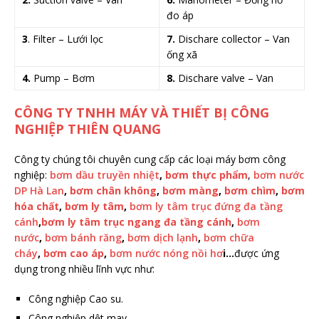
đo áp
3
. Filter – Lưới lọc
7.
Dischare collector – Van
ống xã
4.
Pump – Bơm
8.
Dischare valve – Van
CÔNG TY TNHH MÁY VÀ THIẾT BỊ CÔNG
NGHIỆP THIÊN QUANG
Công ty chúng tôi chuyên cung cấp các loại máy bơm công
nghiệp:
bơm dầu truyền nhiệt
,
bơm thực phẩm
,
bơm nước
DP Hà Lan
,
bơm chân không
,
bơm màng
,
bơm chìm
,
bơm
hóa chất
,
bơm ly tâm
,
bơm ly tâm trục đứng đa tầng
cánh
,
bơm ly tâm trục ngang đa tầng cánh
,
bơm
nước
,
bơm bánh răng
,
bơm dịch lạnh
,
bơm chữa
cháy
,
bơm cao áp
,
bơm nước nóng nồi hơ
i
…
được ứng
dụng trong nhiều lĩnh vực như:
Công nghiệp Cao su.
Công nghiệp dệt may