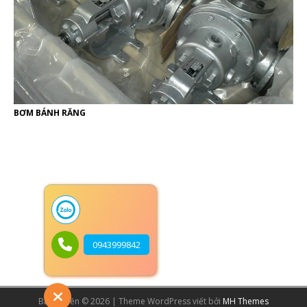
BƠM BÁNH RĂNG
0943999842
Bản quyền © 2026 | Theme WordPress viết bởi
MH Themes