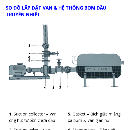
SƠ ĐỒ LẮP ĐẶT VAN & HỆ THỐNG BƠM DẦU
TRUYỀN NHIỆT
1.
Suction collector – Van
5.
Gasket – Bích giữa miệng
ống hút từ bồn chứa dầu
xã bơm & van giãn nở
2.
Suction valve – Van
6.
Manometer – Đồng hồ