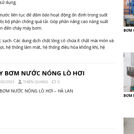
 sử dụng.
nước liên tục để
đảm bảo
hoạt động ổn định trong suốt
g bị bộ phận chống quá tải. Góp phần nâng cao năng suất
dẫn đến cháy máy bơm.
BƠM 
ạch. Các dung dịch chất lỏng có chứa ít chất mài mòn và
ợi, hệ thống làm mát, hệ thống điều hòa không khí, hệ
Y BƠM NƯỚC NÓNG LÒ HƠI
/02/2023
THIÊN QUANG
0
Y BƠM NƯỚC NÓNG LÒ HƠI – HÀ LAN
BƠM 