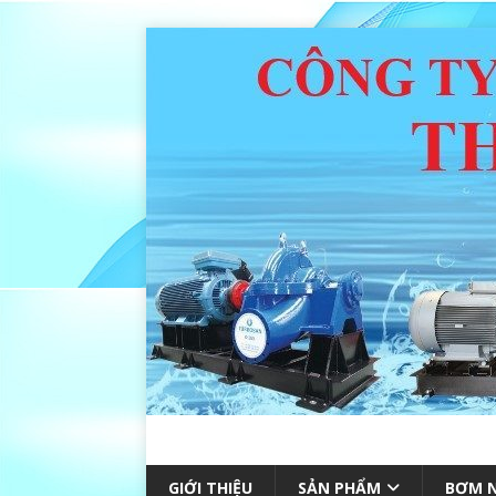
GIỚI THIỆU
SẢN PHẨM
BƠM N