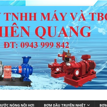
ƯỚC NÓNG NỒI HƠI
BƠM DẦU TRUYỀN NHIỆT
BƠM