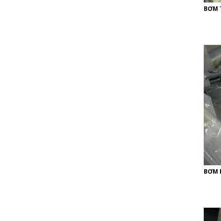
BƠM 
BƠM 