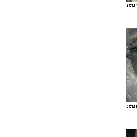
BƠM 
BƠM 