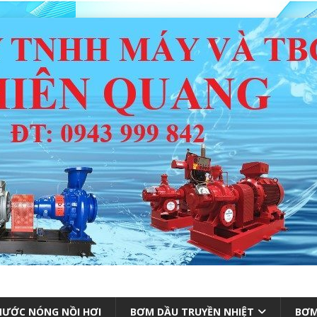
ƯỚC NÓNG NỒI HƠI
BƠM DẦU TRUYỀN NHIỆT
BƠM