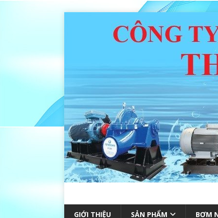
GIỚI THIỆU
SẢN PHẨM
BƠM N