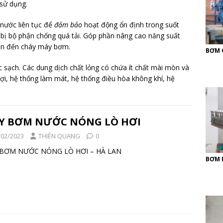
 sử dụng.
nước liên tục để
đảm bảo
hoạt động ổn định trong suốt
g bị bộ phận chống quá tải. Góp phần nâng cao năng suất
dẫn đến cháy máy bơm.
BƠM 
ạch. Các dung dịch chất lỏng có chứa ít chất mài mòn và
ợi, hệ thống làm mát, hệ thống điều hòa không khí, hệ
Y BƠM NƯỚC NÓNG LÒ HƠI
/02/2023
THIÊN QUANG
0
Y BƠM NƯỚC NÓNG LÒ HƠI – HÀ LAN
BƠM 