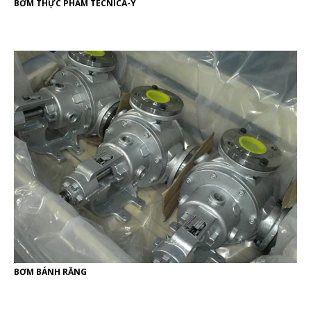
BƠM THỰC PHẨM TECNICA-Ý
BƠM BÁNH RĂNG