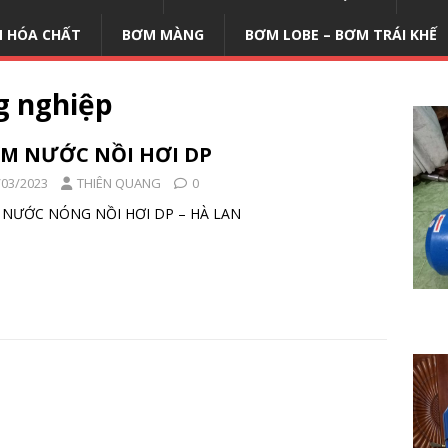
 HÓA CHẤT
BƠM MÀNG
BƠM LOBE – BƠM TRÁI KHẾ
g nghiệp
M NƯỚC NỒI HƠI DP
/03/2023
THIÊN QUANG
0
M NƯỚC NÓNG NỒI HƠI DP – HÀ LAN