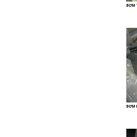
BƠM 
BƠM 