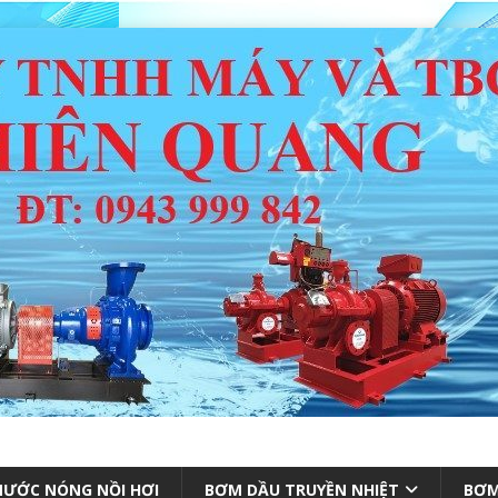
ƯỚC NÓNG NỒI HƠI
BƠM DẦU TRUYỀN NHIỆT
BƠM