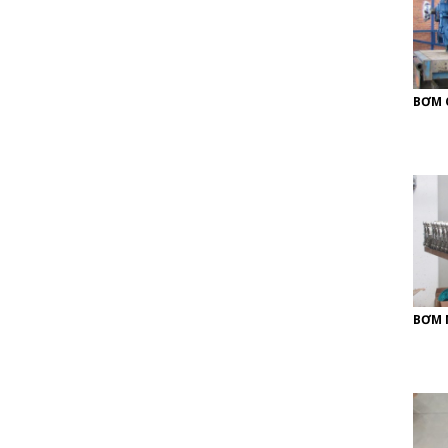
BƠM 
BƠM 