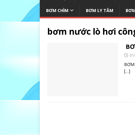
BƠM CHÌM
BƠM LY TÂM
BƠM
bơm nước lò hơi côn
BƠ
01
BƠ
[…]