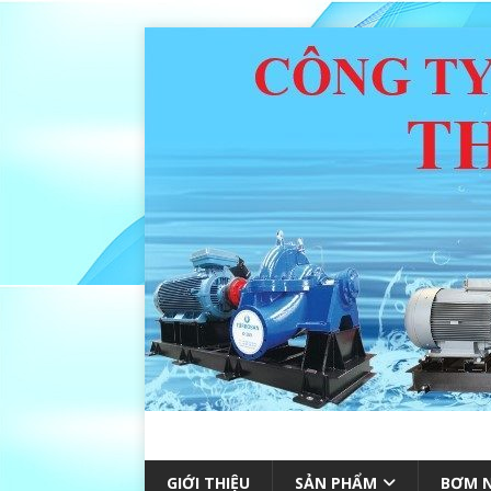
GIỚI THIỆU
SẢN PHẨM
BƠM N