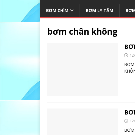
BƠM CHÌM
BƠM LY TÂM
BƠM
bơm chân không
BƠ
12
BƠ
KHÔN
BƠ
12
BƠ