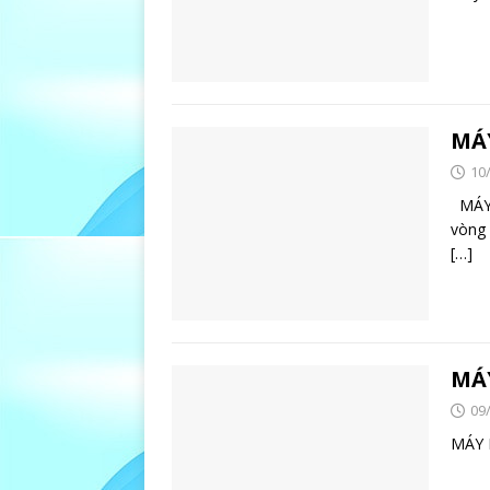
MÁ
10
MÁY 
vòng 
[…]
MÁ
09
MÁ