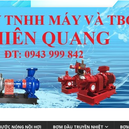
ƯỚC NÓNG NỒI HƠI
BƠM DẦU TRUYỀN NHIỆT
BƠM