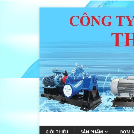
GIỚI THIỆU
SẢN PHẨM
BƠM N