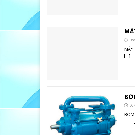
MÁ
08
MÁ
[…]
BƠ
03
BƠM