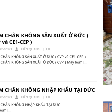
M CHÂN KHÔNG SẢN XUẤT Ở ĐỨC (
 và CE1-CEP )
/05/2023
THIÊN QUANG
0
CHÂN KHÔNG SẢN XUẤT Ở ĐỨC ( CVP và CE1-CEP )
CHÂN KHÔNG SẢN XUẤT Ở ĐỨC ( CVP ) Máy bơm
[…]
M CHÂN KHÔNG NHẬP KHẨU TẠI ĐỨC
/05/2023
THIÊN QUANG
0
M CHÂN KHÔNG NHẬP KHẨU TẠI ĐỨC
 bơm
[…]