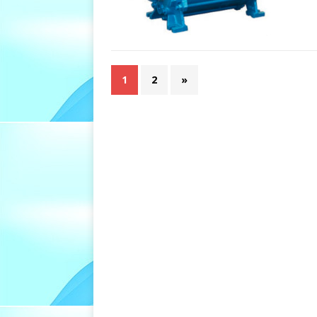
1
2
»