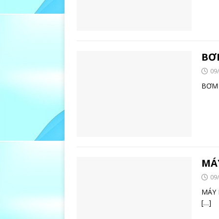
BƠ
09
BƠ
MÁ
09
MÁ
[…]