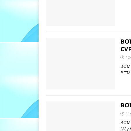
BƠ
CVP
12
BƠM 
BƠM 
BƠ
11
BƠ
Máy