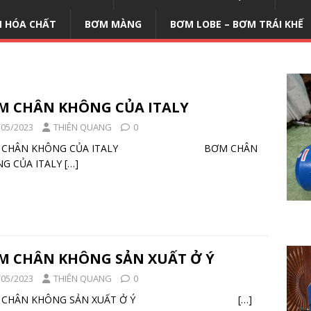
 HÓA CHẤT
BƠM MÀNG
BƠM LOBE – BƠM TRÁI KHẾ
M CHÂN KHÔNG CỦA ITALY
/05/2023
THIÊN QUANG
0
M CHÂN KHÔNG CỦA ITALY BƠM CHÂN
G CỦA ITALY
[…]
M CHÂN KHÔNG SẢN XUẤT Ở Ý
/05/2023
THIÊN QUANG
0
M CHÂN KHÔNG SẢN XUẤT Ở Ý
[…]