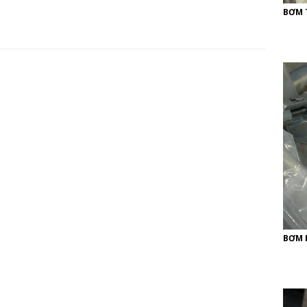
BƠM 
BƠM 