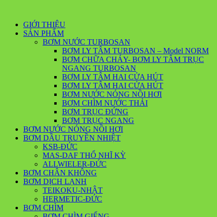
GIỚI THIỆU
SẢN PHẨM
BƠM NƯỚC TURBOSAN
BƠM LY TÂM TURBOSAN – Model NORM
BƠM CHỮA CHÁY- BƠM LY TÂM TRỤC
NGANG TURBOSAN
BƠM LY TÂM HAI CỬA HÚT
BƠM LY TÂM HAI CỬA HÚT
BƠM NƯỚC NÓNG NỒI HƠI
BƠM CHÌM NƯỚC THẢI
BƠM TRỤC ĐỨNG
BƠM TRỤC NGANG
BƠM NƯỚC NÓNG NỒI HƠI
BƠM DẦU TRUYỀN NHIỆT
KSB-ĐỨC
MAS-DAF THỔ NHĨ KỲ
ALLWIELER-ĐỨC
BƠM CHÂN KHÔNG
BƠM DỊCH LẠNH
TEIKOKU-NHẬT
HERMETIC-ĐỨC
BƠM CHÌM
BƠM CHÌM GIẾNG