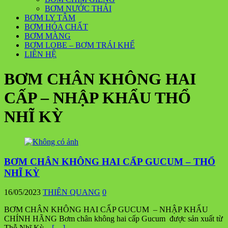
BƠM NƯỚC THẢI
BƠM LY TÂM
BƠM HÓA CHẤT
BƠM MÀNG
BƠM LOBE – BƠM TRÁI KHẾ
LIÊN HỆ
BƠM CHÂN KHÔNG HAI
CẤP – NHẬP KHẨU THỔ
NHĨ KỲ
BƠM CHÂN KHÔNG HAI CẤP GUCUM – THỔ
NHĨ KỲ
16/05/2023
THIÊN QUANG
0
BƠM CHÂN KHÔNG HAI CẤP GUCUM – NHẬP KHẨU
CHÍNH HÃNG Bơm chân không hai cấp Gucum được sản xuất từ
Thỗ Nhĩ Kỳ –
[…]