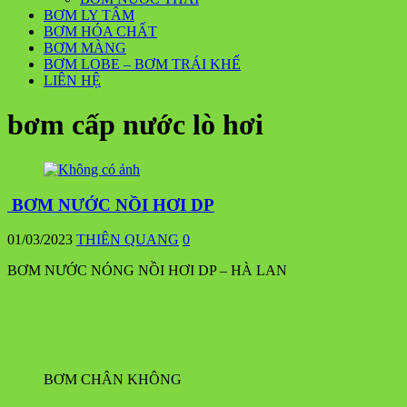
BƠM LY TÂM
BƠM HÓA CHẤT
BƠM MÀNG
BƠM LOBE – BƠM TRÁI KHẾ
LIÊN HỆ
bơm cấp nước lò hơi
BƠM NƯỚC NỒI HƠI DP
01/03/2023
THIÊN QUANG
0
BƠM NƯỚC NÓNG NỒI HƠI DP – HÀ LAN
BƠM CHÂN KHÔNG