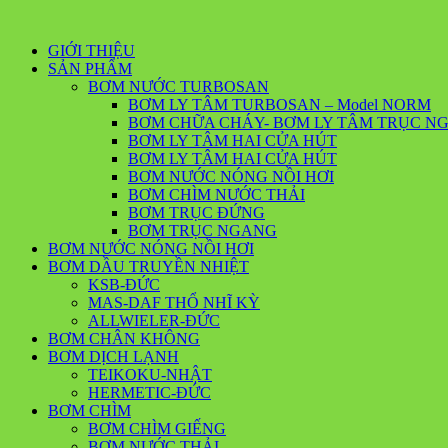
GIỚI THIỆU
SẢN PHẨM
BƠM NƯỚC TURBOSAN
BƠM LY TÂM TURBOSAN – Model NORM
BƠM CHỮA CHÁY- BƠM LY TÂM TRỤC N
BƠM LY TÂM HAI CỬA HÚT
BƠM LY TÂM HAI CỬA HÚT
BƠM NƯỚC NÓNG NỒI HƠI
BƠM CHÌM NƯỚC THẢI
BƠM TRỤC ĐỨNG
BƠM TRỤC NGANG
BƠM NƯỚC NÓNG NỒI HƠI
BƠM DẦU TRUYỀN NHIỆT
KSB-ĐỨC
MAS-DAF THỔ NHĨ KỲ
ALLWIELER-ĐỨC
BƠM CHÂN KHÔNG
BƠM DỊCH LẠNH
TEIKOKU-NHẬT
HERMETIC-ĐỨC
BƠM CHÌM
BƠM CHÌM GIẾNG
BƠM NƯỚC THẢI